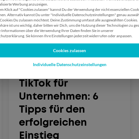
lisierte Werbung anzuzeigen.
em Klick auf "Cookies zulassen" kannst Du der Verwendung der nicht essenziellen Cook
en. Alternativ kannst Du unter "Individuelle Datenschutzeinstellungen" genau auswäh
Cookies Du zulassen möchtest. Deine Zustimmung umfasst alle ausgewählten Cookies.
phäre ist uns wichtig, daher bitten wir Dich, uns die Nutzung dieser Technologien zu ges
 Informationen über die Verwendung Ihrer Daten finden Sie in unserer
hutzerklärung. Sie können Ihre Einstellungen jederzeit widerrufen oder anpassen.
Cookies zulassen
25.09.2020
·
Social Media
Individuelle Datenschutzeinstellungen
TikTok für
Unternehmen: 6
Tipps für den
erfolgreichen
Einstieg