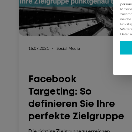
persona
Mit ein
zustimm
welche 
Privats
Weitere
Datensc
16.07.2021
·
Social Media
Facebook
Targeting: So
definieren Sie Ihre
perfekte Zielgruppe
Die richtige Zielgruppe zu erreichen