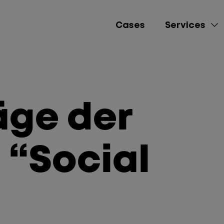
Cases
Services
e-Commerce
Lead Gen
äge der
Brand Awareness
 “Social
Performance Market
Social Media Mana
Content Creation