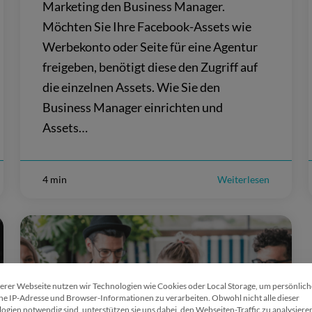
Marketing den Business Manager.
Möchten Sie Ihre Facebook-Assets wie
Werbekonto oder Seite für eine Agentur
freigeben, benötigt diese den Zugriff auf
die einzelnen Assets. Wie Sie den
Business Manager einrichten und
Assets…
4 min
Weiterlesen
erer Webseite nutzen wir Technologien wie Cookies oder Local Storage, um persönlic
Wir verwenden Cookies
ne IP-Adresse und Browser-Informationen zu verarbeiten. Obwohl nicht alle dieser
ogien notwendig sind, unterstützen sie uns dabei, den Webseiten-Traffic zu analysiere