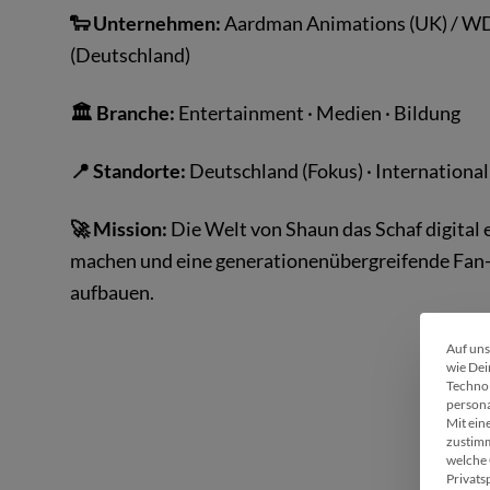
🐑 Unternehmen:
Aardman Animations (UK) / W
(Deutschland)
🏛 Branche:
Entertainment · Medien · Bildung
📍 Standorte:
Deutschland (Fokus) · International
🚀 Mission:
Die Welt von Shaun das Schaf digital 
machen und eine generationenübergreifende Fa
aufbauen.
Auf uns
wie Dei
Technol
persona
Mit ein
zustimm
welche 
Privats