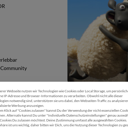
DR
erlebbar
n-Community
erer Webseite nutzen wir Technologien wie Cookies oder Local Storage, um persönlic
Wir verwenden Cookies
ne IP-Adresse und Browser-Informationen zu verarbeiten. Obwohl nicht alle dieser
ogien notwendig sind, unterstützen sie uns dabei, den Webseiten-Traffic zu analysiere
lisierte Werbung anzuzeigen.
em Klick auf "Cookies zulassen" kannst Du der Verwendung der nicht essenziellen Cook
STATUS QUO
en. Alternativ kannst Du unter "Individuelle Datenschutzeinstellungen" genau auswäh
Cookies Du zulassen möchtest. Deine Zustimmung umfasst alle ausgewählten Cookies.
phäre ist uns wichtig, daher bitten wir Dich, uns die Nutzung dieser Technologien zu ges