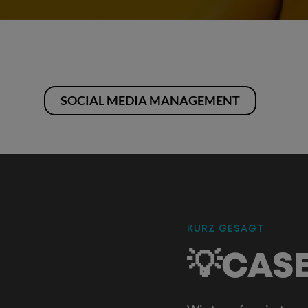
SOCIAL MEDIA MANAGEMENT
KURZ GESAGT
:
💡CAS