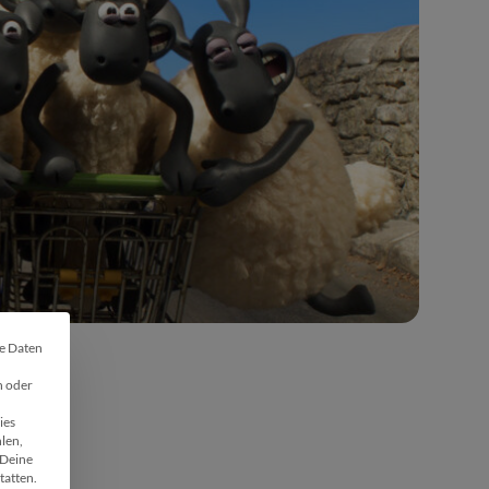
he Daten
 🍪
n oder
ies
len,
Deine
tatten.