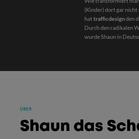
Wie transformiert man 
(Kinder) dort gar nich
hat
trafficdesign
den d
Durch den radikalen W
wurde Shaun in Deutsc
ÜBER
:
Shaun das Sch