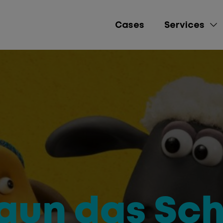
Cases
Services
e-Commerce
Lead Gen
Brand Awareness
Performance Market
Social Media Mana
aun das Sch
Content Creation