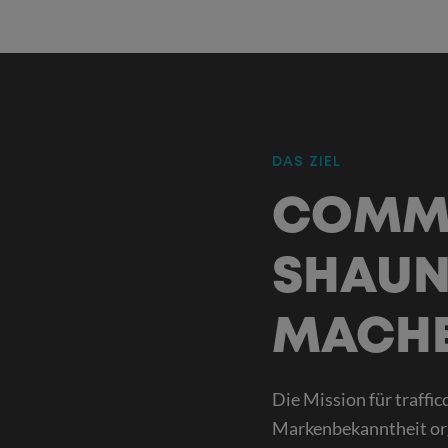
DAS ZIEL
:
COMMU
SHAUN
MACH
Die Mission für traffi
Markenbekanntheit orga