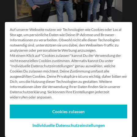
Wir starteten mit gemeinsamen Strategie-
Auf unserer Webseite nutzen wir Technologien wie Cookies oder Local
Wir verwenden Cookies
Storage, um persönliche Daten wie Deine IP-Adresse und Browser-
Sessions, um wallPen neu zu positionieren:
Informationen zu verarbeiten. Obwohl nicht alle dieser Technologien
notwendig sind, unterstützen sie uns dabei, den Webseiten-Traffic zu
analysieren oder personalisierte Werbung anzuzeigen.
Fokus auf
Business Opportunity
statt nur
Mit einem Klick auf "Cookies zulassen" kannst Du der Verwendung der
auf Produktfeatures
nicht essenziellen Cookies zustimmen. Alternativ kannst Du unter
"Individuelle Datenschutzeinstellungen" genau auswählen, welche
Cookies Du zulassen möchtest. Deine Zustimmung umfasst alle
Aufbau einer
skalierbaren Content- &
ausgewählten Cookies.
Deine Privatsphäre ist uns wichtig, daher bitten wir
Dich, uns die Nutzung dieser Technologien zu gestatten.
Weitere
Funnel-Logik
für erklärungsbedürftige
Informationen über die Verwendung Ihrer Daten finden Sie in unserer
Datenschutzerklärung. Sie können Ihre Einstellungen jederzeit
Investitionsgüter
widerrufen oder anpassen.
Definition von
Kernbotschaften,
Cookies zulassen
Einwänden und Proof-Argumenten
Individuelle Datenschutzeinstellungen
👉 Das legte das Fundament für alle weiteren