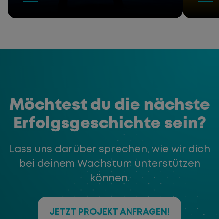
Möchtest du die nächste
Erfolgsgeschichte sein?
Lass uns darüber sprechen, wie wir dich
bei deinem Wachstum unterstützen
können.
JETZT PROJEKT ANFRAGEN!