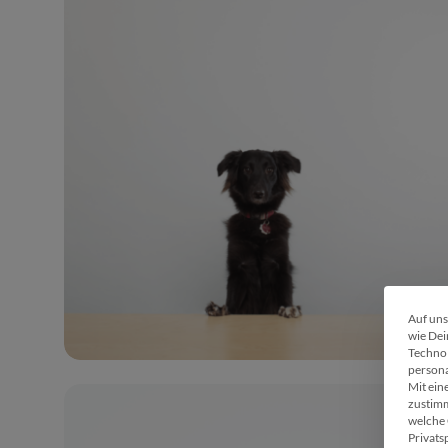
Auf uns
wie Dei
Technol
persona
Mit ein
zustimm
welche 
Privats