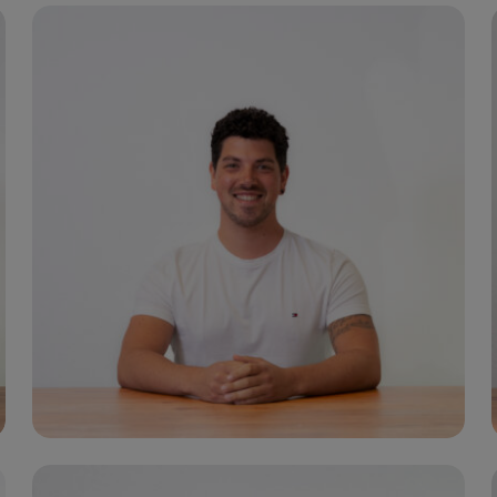
Office & Feelgood Managerin
A