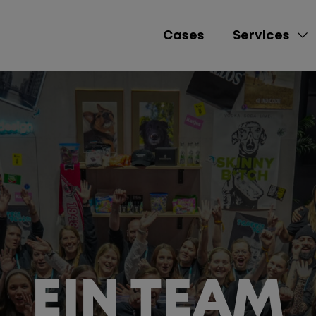
Cases
Services
e-Commerce
Lead Gen
Brand Awareness
Performance Market
Social Media Mana
EIN TEAM
Content Creation