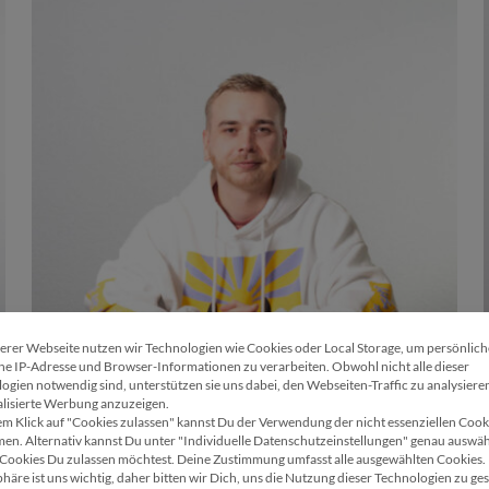
erer Webseite nutzen wir Technologien wie Cookies oder Local Storage, um persönlic
Wir verwenden Cookies
Happiness Managerin
P
ne IP-Adresse und Browser-Informationen zu verarbeiten. Obwohl nicht alle dieser
ogien notwendig sind, unterstützen sie uns dabei, den Webseiten-Traffic zu analysiere
lisierte Werbung anzuzeigen.
em Klick auf "Cookies zulassen" kannst Du der Verwendung der nicht essenziellen Cook
en. Alternativ kannst Du unter "Individuelle Datenschutzeinstellungen" genau auswäh
Cookies Du zulassen möchtest. Deine Zustimmung umfasst alle ausgewählten Cookies.
phäre ist uns wichtig, daher bitten wir Dich, uns die Nutzung dieser Technologien zu ges