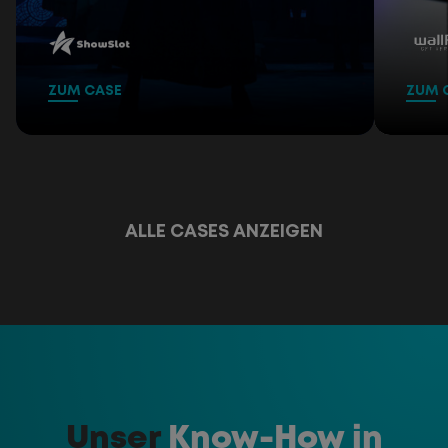
ShowSlot
wal
ZUM CASE
ZUM 
ALLE CASES ANZEIGEN
Unser
Know-How in