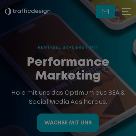
RENTABEL SKALIEREN MIT
:
Performance
Marketing
Hole mit uns das Optimum aus SEA &
Social Media Ads heraus.
WACHSE MIT UNS