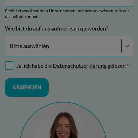
Erzähl etwas über dein Unternehmen und lass uns wissen, wie wir
dir helfen können.
Wie bist du auf uns aufmerksam geworden?
D
Ja, ich habe die
Datenschutzerklärung
gelesen
*
S
G
ABSENDEN
V
O
A
-
l
E
t
i
e
n
r