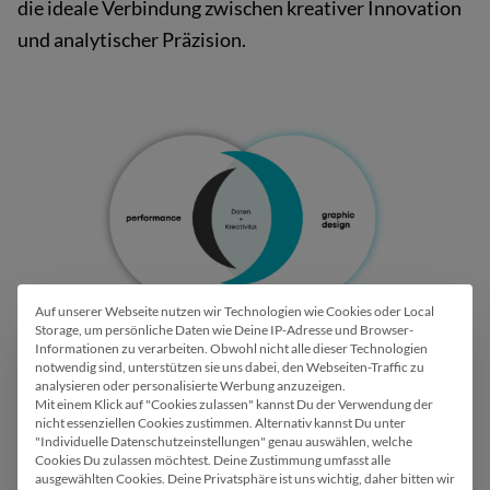
die ideale Verbindung zwischen kreativer Innovation
und analytischer Präzision.
Auf unserer Webseite nutzen wir Technologien wie Cookies oder Local
Wir verwenden Cookies
Storage, um persönliche Daten wie Deine IP-Adresse und Browser-
Informationen zu verarbeiten. Obwohl nicht alle dieser Technologien
notwendig sind, unterstützen sie uns dabei, den Webseiten-Traffic zu
analysieren oder personalisierte Werbung anzuzeigen.
Mit einem Klick auf "Cookies zulassen" kannst Du der Verwendung der
JETZT PROJEKT ANFRAGEN
nicht essenziellen Cookies zustimmen. Alternativ kannst Du unter
"Individuelle Datenschutzeinstellungen" genau auswählen, welche
Cookies Du zulassen möchtest. Deine Zustimmung umfasst alle
ausgewählten Cookies.
Deine Privatsphäre ist uns wichtig, daher bitten wir