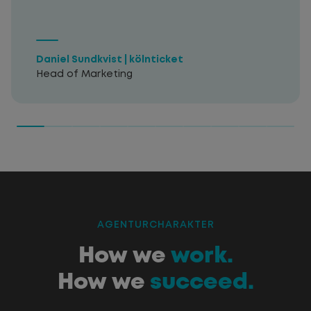
Daniel Sundkvist | kölnticket
Head of Marketing
AGENTURCHARAKTER
:
How we
work.
How we
succeed.