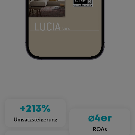
+213%
⌀4er
Umsatzsteigerung
ROAs