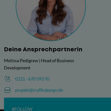
v
n
e
a
r
t
s
i
t
v
ä
e
Deine Ansprechpartnerin
n
:
d
Melissa Pedigrew | Head of Business
n
Development
i
s
0221 - 670 593 70
*
projekt@trafficdesign.de
#FOLLOW