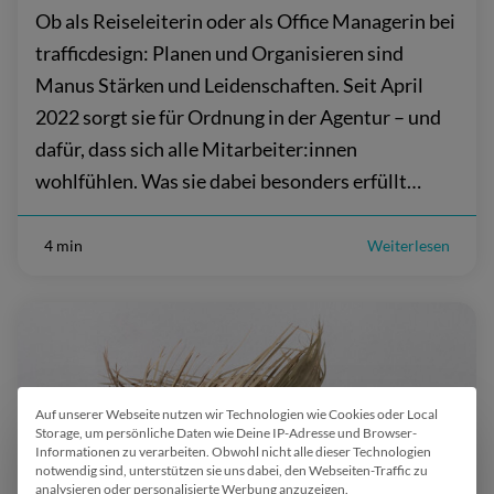
Ob als Reiseleiterin oder als Office Managerin bei
trafficdesign: Planen und Organisieren sind
Manus Stärken und Leidenschaften. Seit April
2022 sorgt sie für Ordnung in der Agentur – und
dafür, dass sich alle Mitarbeiter:innen
wohlfühlen. Was sie dabei besonders erfüllt…
4 min
Weiterlesen
Auf unserer Webseite nutzen wir Technologien wie Cookies oder Local
Wir verwenden Cookies
Storage, um persönliche Daten wie Deine IP-Adresse und Browser-
Informationen zu verarbeiten. Obwohl nicht alle dieser Technologien
notwendig sind, unterstützen sie uns dabei, den Webseiten-Traffic zu
analysieren oder personalisierte Werbung anzuzeigen.