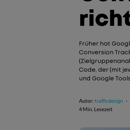
rich
Früher hat Googl
Conversion Trac
(Zielgruppenanaly
Code, der (mit j
und Google Tools
Autor:
trafficdesign
·
4 Min. Lesezeit