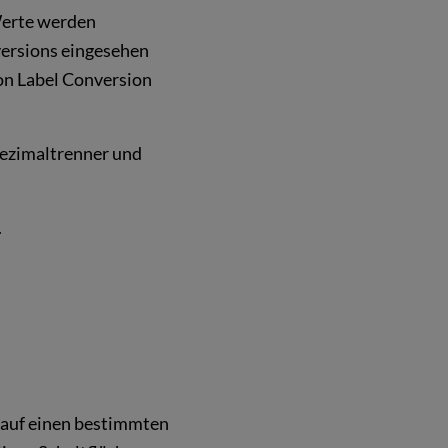
Werte werden
versions eingesehen
on Label Conversion
Dezimaltrenner und
.
. auf einen bestimmten