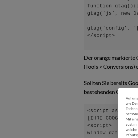
function gtag(){
gtag(‘js’, new D
gtag(‘config’, ‘
</script>
Der orange markierte C
(Tools > Conversions)
Sollten Sie bereits Go
bestehenden Code um e
Auf uns
wie Dei
Technol
<script async sr
persona
[IHRE_GOOGLE_ANA
Mit ein
zustimm
<script>
welche 
window.dataLayer
Privats