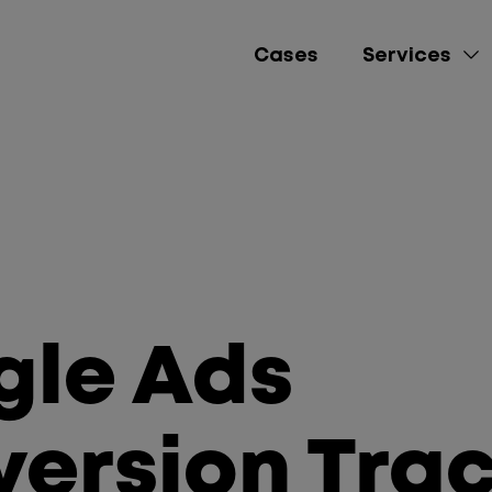
Cases
Services
e-Commerce
Lead Gen
Brand Awareness
gle Ads
Performance Market
Social Media Mana
ersion Tra
Content Creation