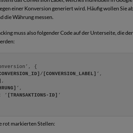
gen einer Konversion generiert wird. Häufig wollen Sie a
nd die Währung messen.
cking muss also folgender Code auf der Unterseite, die den
werden:
onversion’, {
CONVERSION_ID]
/
[CONVERSION_LABEL]
‘,
]
,
HRUNG]
‘,
: ‘
[TRANSAKTIONS-ID]
‘
e rot markierten Stellen: