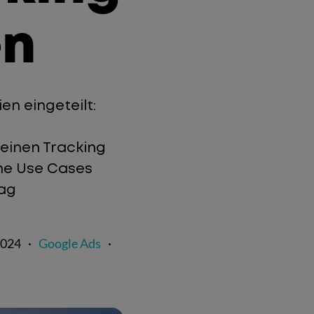
en
en eingeteilt:
 einen Tracking
ene Use Cases
Tag
2024
·
Google Ads
·