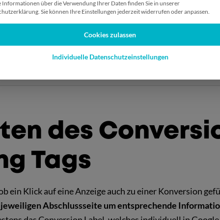
dataLayer.push(arguments);}
 Informationen über die Verwendung Ihrer Daten finden Sie in unserer
hutzerklärung. Sie können Ihre Einstellungen jederzeit widerrufen oder anpassen.
ate());
Cookies zulassen
[IHRE_GOOGLE_ANALYTICS_ID]’);
[
AW-
CONVERSION_ID]’);
Individuelle Datenschutzeinstellungen
hten des Conversi
ng Tags
b ein Klick auf eine Anzeige auch zu einer Konversion gefü
r jeweiligen Abschlussseite um entsprechende Informati
estens das Conversion Label, welches individuell in Google