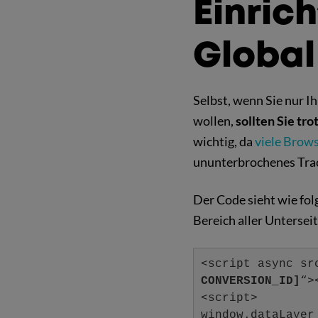
Einric
Global
Selbst, wenn Sie nur I
wollen,
sollten Sie tr
wichtig, da
viele Brow
ununterbrochenes Trac
Der Code sieht wie fol
Bereich aller Unterseit
<script async sr
CONVERSION_ID]
“>
<script>
window.dataLayer