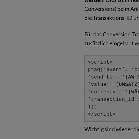
Conversions) beim Anle
die Transaktions-ID u
Für das Conversion Tra
zusätzlich eingebaut 
<script>
gtag(‘event’, ‘c
‘send_to’: ‘
[AW-
‘value’:
[UMSATZ
‘currency’: ‘
[WÄ
‘transaction_id’
});
</script>
Wichtig sind wieder di