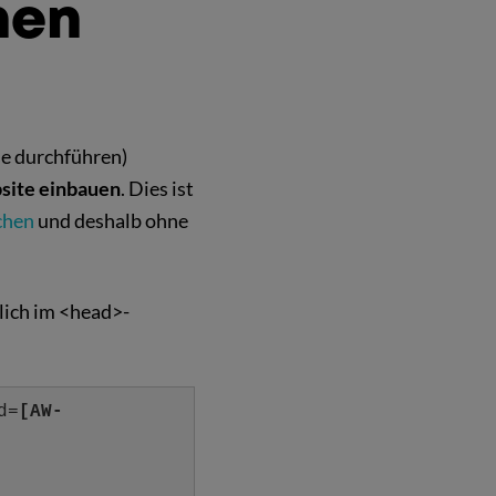
nen
se durchführen)
bsite einbauen
. Dies ist
chen
und deshalb ohne
lich im <head>-
d=
[AW-