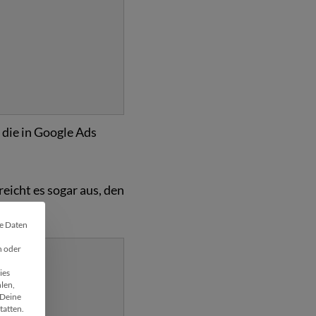
 die in Google Ads
eicht es sogar aus, den
he Daten
 🍪
n oder
d=
ies
len,
Deine
tatten.