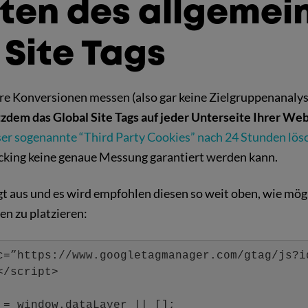
hten des allgemei
 Site Tags
hre Konversionen messen (also gar keine Zielgruppenanaly
otzdem das Global Site Tags auf jeder Unterseite Ihrer We
ser sogenannte “Third Party Cookies” nach 24 Stunden lös
king keine genaue Messung garantiert werden kann.
gt aus und es wird empfohlen diesen so weit oben, wie mög
en zu platzieren:
c=”https://www.googletagmanager.com/gtag/js?i
</script>
 = window.dataLayer || [];