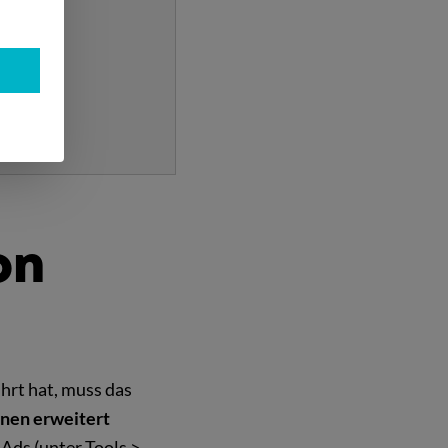
on
hrt hat, muss das
onen erweitert
 Ads (unter Tools >