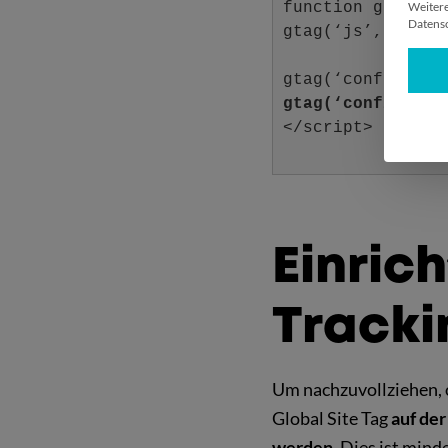
function gtag(){
Weitere
Datensc
gtag(‘js’, new D
gtag(‘config’, ‘
gtag(‘config’, ‘
</script>
Einric
Tracki
Um nachzuvollziehen, o
Global Site Tag
auf de
werden
. Dies ist mind