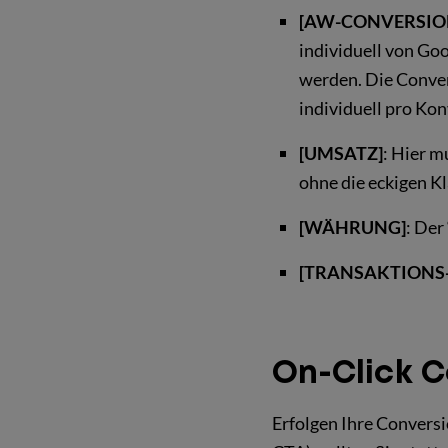
[AW-CONVERSIO
individuell von Go
werden. Die Conver
individuell pro Kon
[UMSATZ]
: Hier m
ohne die eckigen K
[WÄHRUNG]
: Der 
[TRANSAKTIONS-
On-Click C
Erfolgen Ihre Conversi