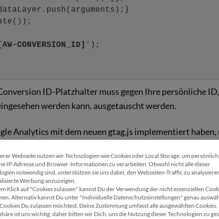
dataLayer.push(arguments);}
ate());
[AW-CONVERSION_ID]
‘);
onversion ID-Platzhalter muss gegen Ihre persönliche ID,
 eingesehen werden kann, ausgetauscht werden.
ogle Analytics mit dem neuen gtag.js implementiert haben, r
ine Zeile zu ergänzen:
erer Webseite nutzen wir Technologien wie Cookies oder Local Storage, um persönlic
Wir verwenden Cookies
ne IP-Adresse und Browser-Informationen zu verarbeiten. Obwohl nicht alle dieser
ogien notwendig sind, unterstützen sie uns dabei, den Webseiten-Traffic zu analysiere
c=”https://www.googletagmanager.com/gtag/js?i
lisierte Werbung anzuzeigen.
LYTICS_ID]”></script>
em Klick auf "Cookies zulassen" kannst Du der Verwendung der nicht essenziellen Cook
en. Alternativ kannst Du unter "Individuelle Datenschutzeinstellungen" genau auswäh
Cookies Du zulassen möchtest. Deine Zustimmung umfasst alle ausgewählten Cookies.
 = window.dataLayer || [];
phäre ist uns wichtig, daher bitten wir Dich, uns die Nutzung dieser Technologien zu ges