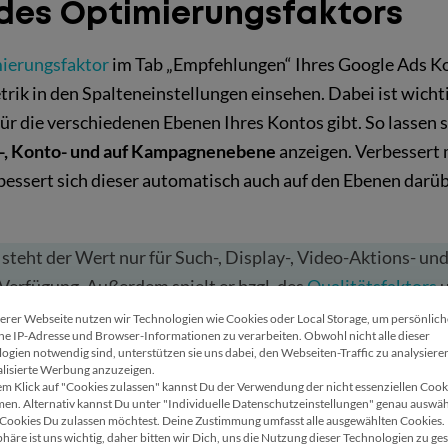
 des Optimierungsfaktors
ierungsfaktor
im Tab „Empfehlungen“ Ihres Google Ads Kon
etrik in den Spalteneinstellungen einsehen. Dabei ist wicht
r die verschiedenen Ebenen Ihres Kontos gibt. So lassen s
-, Konto- und auf Kampagnenebene
anzeigen. Verbessert 
ssert sich dieser automatisch auch auf den Ebenen darüb
 steht der Wert nur für Such-, Display-, Video-Aktions- un
erfügung. Außerdem spielt er bzgl. des
Qualitätsfaktors
u
ine Rolle.
erer Webseite nutzen wir Technologien wie Cookies oder Local Storage, um persönlic
Wir verwenden Cookies
ne IP-Adresse und Browser-Informationen zu verarbeiten. Obwohl nicht alle dieser
ogien notwendig sind, unterstützen sie uns dabei, den Webseiten-Traffic zu analysiere
lisierte Werbung anzuzeigen.
em Klick auf "Cookies zulassen" kannst Du der Verwendung der nicht essenziellen Cook
 FÜR DEN OPTIMIERUNGSFAKTOR
en. Alternativ kannst Du unter "Individuelle Datenschutzeinstellungen" genau auswäh
Cookies Du zulassen möchtest. Deine Zustimmung umfasst alle ausgewählten Cookies.
phäre ist uns wichtig, daher bitten wir Dich, uns die Nutzung dieser Technologien zu ges