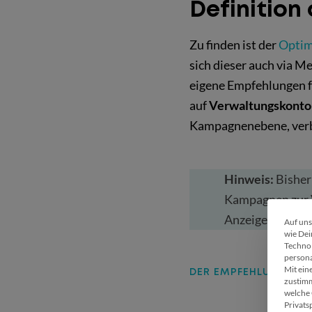
Definition
Zu finden ist der
Optim
sich dieser auch via M
eigene Empfehlungen fü
auf
Verwaltungskonto
Kampagnenebene, verbe
Hinweis:
Bisher
Kampagnen zur V
Anzeigenrang ke
Auf uns
wie Dei
Technol
persona
Mit ein
DER EMPFEHLUNGSTAB
zustimm
welche 
Privats