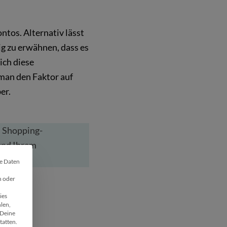
tos. Alternativ lässt
ig zu erwähnen, dass es
ich diese
man den Faktor auf
er.
d Shopping-
nd Ihrem
he Daten
 🍪
n oder
ies
len,
Deine
tatten.