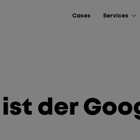
Cases
Services
e-Commerce
Lead Gen
Brand Awareness
ist der Goo
Performance Market
Social Media Mana
Content Creation