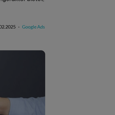
02.2025
·
Google Ads