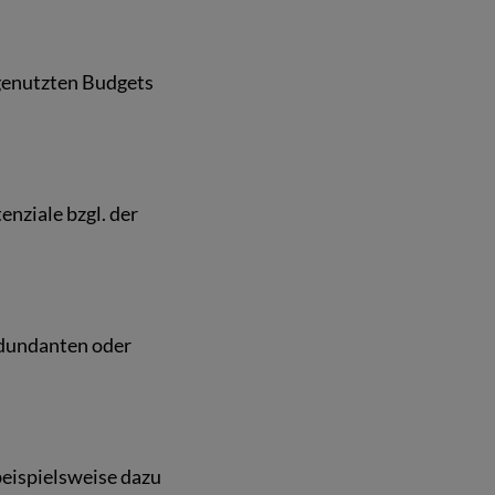
 genutzten Budgets
enziale bzgl. der
edundanten oder
beispielsweise dazu