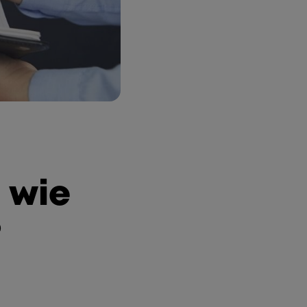
 wie
?