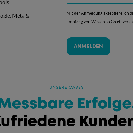
ools
Mit der Anmeldung akzeptiere ich 
ogle, Meta &
Empfang von Wissen To Go einverst
ANMELDEN
A
l
t
e
UNSERE CASES
r
:
Messbare Erfolge
n
a
Zufriedene Kunden
t
i