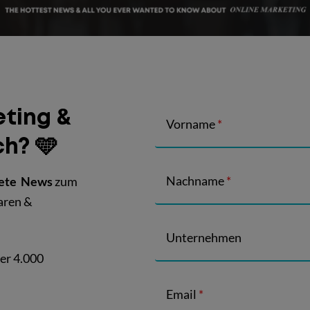
ting &
Vorname
*
ch? 🩵
Nachname
*
tete News
zum
aren &
Unternehmen
er 4.000
Email
*