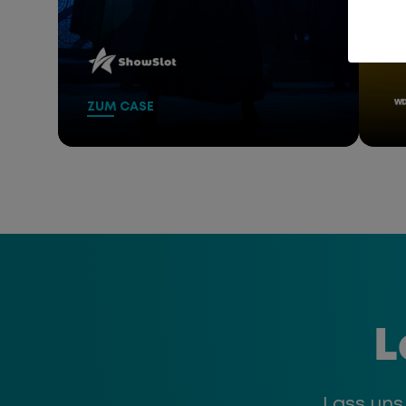
ShowSlot
ZUM CASE
S
ZUM
L
Lass uns