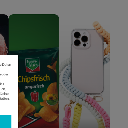
he Daten
 🍪
n oder
ies
len,
Deine
tatten.