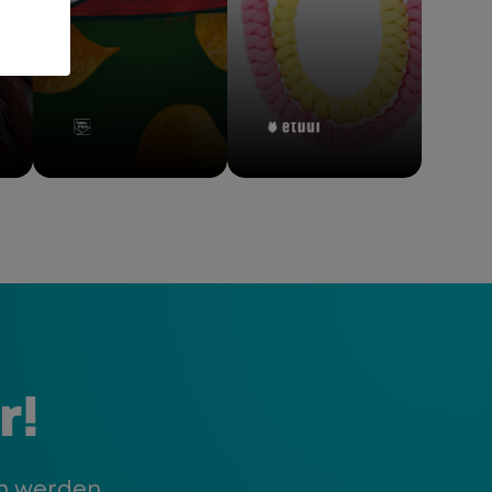
en
funny-frisch
ETUUI
ZUM CASE
ZUM CASE
r!
ch werden