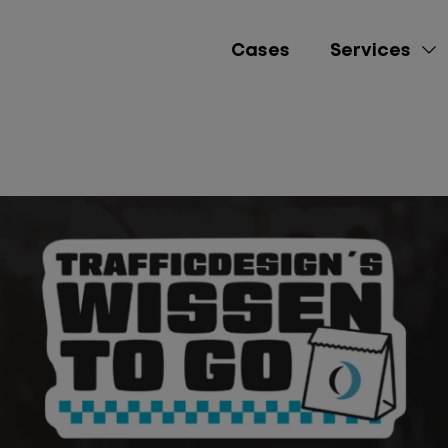
Cases
Services
e-Commerce
Lead Gen
Brand Awareness
Performance Market
Social Media Mana
Content Creation