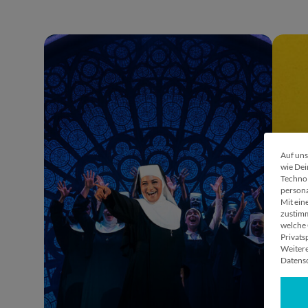
Auf uns
wie Dei
Technol
persona
Mit ein
zustimm
welche 
Privats
Weitere
Datensc