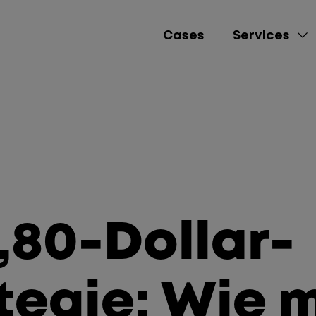
Cases
Services
e-Commerce
Lead Gen
Brand Awareness
1,80-Dollar-
Performance Market
Social Media Mana
tegie: Wie 
Content Creation