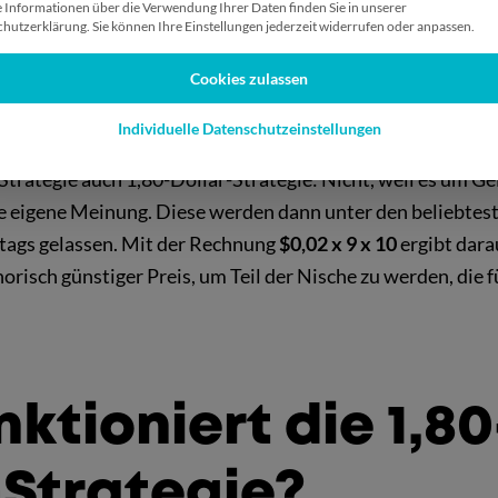
 Informationen über die Verwendung Ihrer Daten finden Sie in unserer
hutzerklärung. Sie können Ihre Einstellungen jederzeit widerrufen oder anpassen.
ich hier auf die englische Redewendung „
my two cents
“, di
ch für „meine unbedeutende Meinung” steht. Ein ähnliche
Cookies zulassen
e wäre z. B. „seinen Senf dazugeben“.
Individuelle Datenschutzeinstellungen
trategie auch 1,80-Dollar-Strategie: Nicht, weil es um Ge
ie eigene Meinung. Diese werden dann unter den beliebtes
tags gelassen. Mit der Rechnung
$0,02 x 9 x 10
ergibt dar
orisch günstiger Preis, um Teil der Nische zu werden, die 
ktioniert die 1,80
-Strategie?