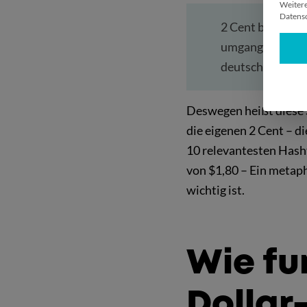
Weitere
Datensc
2 Cent bezieht s
umgangssprachli
deutschen Sprach
Deswegen heißt diese S
die eigenen 2 Cent – d
10 relevantesten Hash
von $1,80 – Ein metaph
wichtig ist.
Wie fun
Dollar