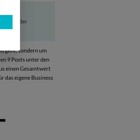
e
s Idiom der
ld geht, sondern um
ten 9 Posts unter den
aus einen Gesamtwert
für das eigene Business
-