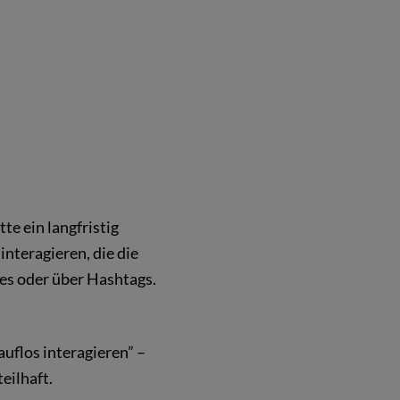
itte ein langfristig
nteragieren, die die
es oder über Hashtags.
uflos interagieren” –
eilhaft.