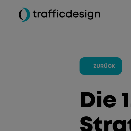
ZURÜCK
Die 
Stra