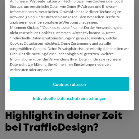
Auf unserer Webseite nutzen wir Technologien wie Cookies oder Local
Wir verwenden Cookies
Storage, um persönliche Daten wie Deine IP-Adresse und Browser-
Informationen zu verarbeiten. Obwohl nicht alle dieser Technologien
notwendig sind, unterstützen sie uns dabei, den Webseiten-Traffic zu
Was ist das Besondere
analysieren oder personalisierte Werbung anzuzeigen.
Mit einem Klick auf "Cookies zulassen" kannst Du der Verwendung der
bei TrafficDesign?
nicht essenziellen Cookies zustimmen. Alternativ kannst Du unter
"Individuelle Datenschutzeinstellungen" genau auswählen, welche
Cookies Du zulassen möchtest. Deine Zustimmung umfasst alle
Das Gemeinschaftsgefühl. Man fühlt sich von Beginn
ausgewählten Cookies.
Deine Privatsphäre ist uns wichtig, daher bitten wir
Dich, uns die Nutzung dieser Technologien zu gestatten.
Weitere
an als Teil des Teams und wird sehr herzlich
Informationen über die Verwendung Ihrer Daten finden Sie in unserer
aufgenommen – Pizza essen, Feierabendbier und
Datenschutzerklärung. Sie können Ihre Einstellungen jederzeit
widerrufen oder anpassen.
regelmäßige Teamevents sind inklusive!
Cookies zulassen
Individuelle Datenschutzeinstellungen
Was war ein bisheriges
Highlight in deiner Zeit
bei TrafficDesign?