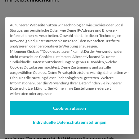
Auf unserer Webseite nutzen wir Technologien wie Cookies oder Local
Wir verwenden Cookies
Gibt es einen
Storage, um persönliche Daten wie Deine IP-Adresse und Browser-
Informationen zu verarbeiten. Obwohl nicht alle dieser Technologien
versteckten Funfakt
notwendig sind, unterstützen sie uns dabei, den Webseiten-Traffic zu
analysieren oder personalisierte Werbung anzuzeigen.
über dich?
Mit einem Klick auf "Cookies zulassen" kannst Du der Verwendung der
nicht essenziellen Cookies zustimmen. Alternativ kannst Du unter
"Individuelle Datenschutzeinstellungen" genau auswählen, welche
Cookies Du zulassen möchtest. Deine Zustimmung umfasst alle
Ich liebe
Harry Potter
und habe auch schon ein
ausgewählten Cookies.
Deine Privatsphäre ist uns wichtig, daher bitten wir
paar
Schauspieler getroffen
. Besonders klasse finde
Dich, uns die Nutzung dieser Technologien zu gestatten.
Weitere
Informationen über die Verwendung Ihrer Daten finden Sie in unserer
ich Cho Chang, Luna Lovegood, Viktor Krum, Dudley
Datenschutzerklärung. Sie können Ihre Einstellungen jederzeit
widerrufen oder anpassen.
Dursley, Percy Weasley und Tom Riddle! Ah ja, und
Marvel finde ich auch klasse. Generell gucke ich super
Cookies zulassen
gerne Serien und Filme.
Individuelle Datenschutzeinstellungen
Ich liebe auch
Formel 1
, früher habe ich immer mit