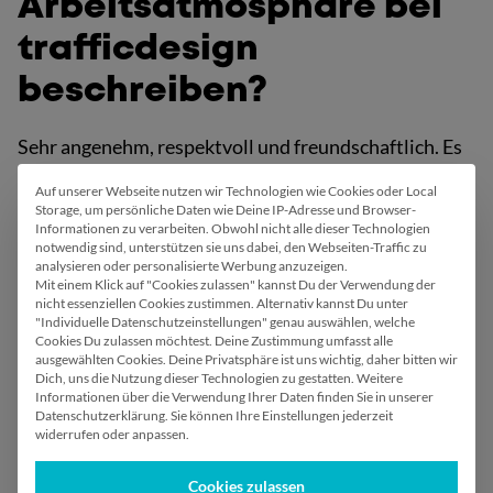
Arbeitsatmosphäre bei
trafficdesign
beschreiben?
Sehr angenehm, respektvoll und freundschaftlich. Es
gibt quasi keine Hierarchien, jeder kann mit seinem
Auf unserer Webseite nutzen wir Technologien wie Cookies oder Local
Wir verwenden Cookies
Anliegen zu jedem ins Büro kommen. Egal, ob Kollege,
Storage, um persönliche Daten wie Deine IP-Adresse und Browser-
Informationen zu verarbeiten. Obwohl nicht alle dieser Technologien
Chef…. oder Hund! Außerdem gibt es regelmäßige
notwendig sind, unterstützen sie uns dabei, den Webseiten-Traffic zu
analysieren oder personalisierte Werbung anzuzeigen.
Feedbackgespräche, dort hat man dann die
Mit einem Klick auf "Cookies zulassen" kannst Du der Verwendung der
Möglichkeit sich gegenseitig auszutauschen.
nicht essenziellen Cookies zustimmen. Alternativ kannst Du unter
"Individuelle Datenschutzeinstellungen" genau auswählen, welche
Cookies Du zulassen möchtest. Deine Zustimmung umfasst alle
ausgewählten Cookies.
Deine Privatsphäre ist uns wichtig, daher bitten wir
Dich, uns die Nutzung dieser Technologien zu gestatten.
Weitere
Informationen über die Verwendung Ihrer Daten finden Sie in unserer
Was macht dir an
Datenschutzerklärung. Sie können Ihre Einstellungen jederzeit
widerrufen oder anpassen.
deinem Job bei
Cookies zulassen