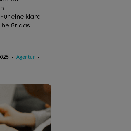
en
ür eine klare
 heißt das
2025
·
Agentur
·