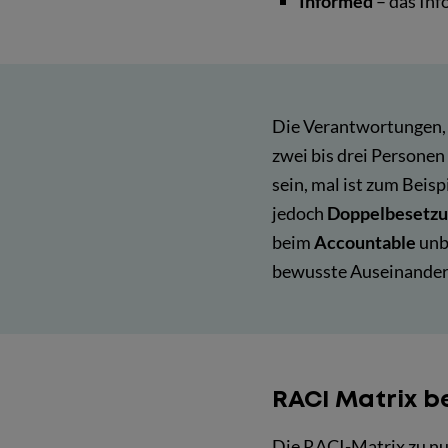
Informed
– das Inf
Die Verantwortungen, P
zwei bis drei Personen
sein, mal ist zum Beisp
jedoch
Doppelbesetz
beim
Accountable
unb
bewusste Auseinanders
RACI Matrix b
Die RACI-Matrix zu nut