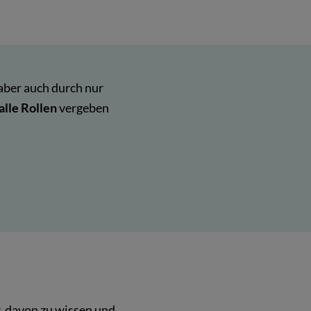
aber auch durch nur
lle Rollen
vergeben
, davon zu wissen und