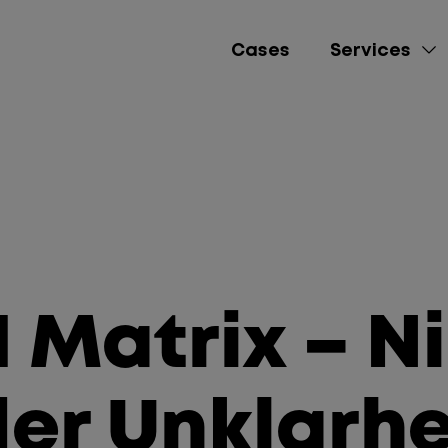
Cases
Services
e-Commerce
Lead Gen
Brand Awareness
 Matrix – N
Performance Market
Social Media Mana
er Unklarhe
Content Creation