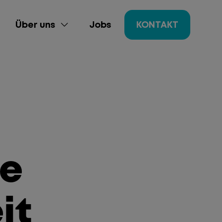
Über uns
Jobs
KONTAKT
ie
ing
gement
it