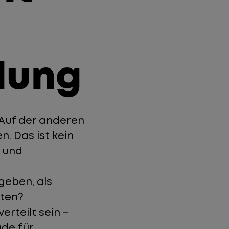
lung
. Auf der anderen
n. Das ist kein
 und
eben, als
iten?
rteilt sein –
ade für