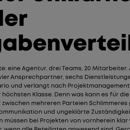
der
abenvertei
te: eine Agentur, drei Teams, 20 Mitarbeiter
 vier Ansprechpartner, sechs Dienstleistunge
ario und verlangt nach Projektmanagement
 höchsten Klasse. Denn was kann es für die
zwischen mehreren Parteien Schlimmeres g
ommunikation und ungeklärte Zuständigke
müssen bei Projekten von vornherein klar ve
r, wenn alle Beteiligten anwesend sind. Ger