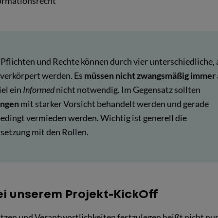
ormationsrecht
flichten und Rechte können durch vier unterschiedliche, 
 verkörpert werden. Es
müssen nicht zwangsmäßig immer a
iel ein
Informed
nicht notwendig. Im Gegensatz sollten
ungen
mit starker Vorsicht behandelt werden und gerade
edingt vermieden werden. Wichtig ist generell die
etzung mit den Rollen.
ei unserem Projekt-KickOff
zen und Verantwortlichkeiten festzulegen heißt nicht nur