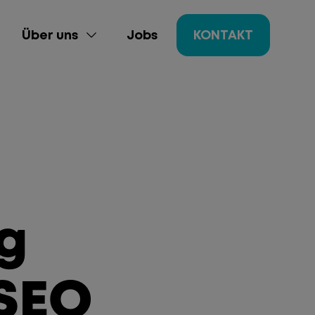
Über uns
Jobs
KONTAKT
g
ing
gement
 SEO