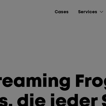
Cases
Services
e-Commerce
Lead Gen
Brand Awareness
reaming Fro
Performance Market
Social Media Mana
s, die jeder
Content Creation