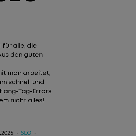
ür alle, die
Aus den guten
it man arbeitet,
ihm schnell und
eflang-Tag-Errors
m nicht alles!
.2025
·
SEO
·