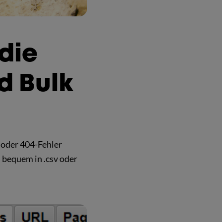
 die
d Bulk
 oder 404-Fehler
s bequem in .csv oder