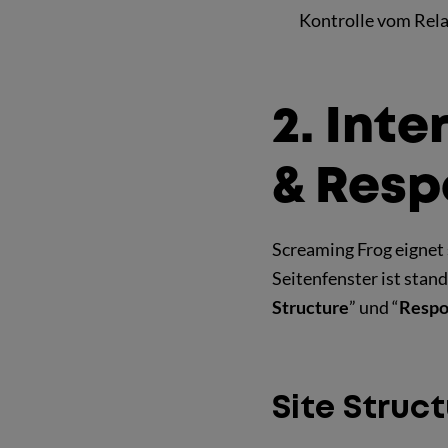
Kontrolle vom Rel
2. Inte
& Resp
Screaming Frog eignet 
Seitenfenster ist stan
Structure
” und “
Respo
Site Struct