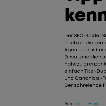
kenn
Der SEO-Spider Sc
noch an die zen
Agenturen ist er
Einsatzmöglichke
nahezu grenzenlo
einfach Titel-Du
und Canonical-Fe
Der schreiende F
Autor:
Lucas Haiduck