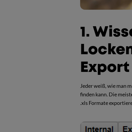
1. Wiss
Locken
Export
Jeder weiß, wie man mi
finden kann. Die meist
.xls Formate exportier