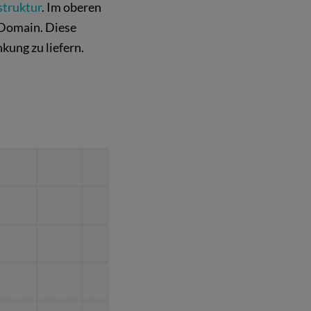
truktur
. Im oberen
r Domain. Diese
kung zu liefern.
: