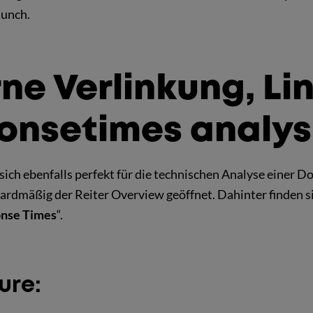
aunch.
rne Verlinkung, Li
onsetimes analys
sich ebenfalls perfekt für die technischen Analyse einer D
dardmäßig der Reiter Overview geöffnet. Dahinter finden si
nse Times
“.
ure: