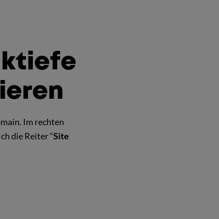
nktiefe
ieren
omain. Im rechten
ch die Reiter “
Site